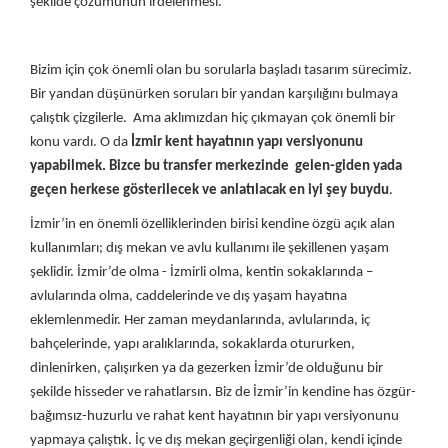
şekilde çözümünün irdelenmesi.
Bizim için çok önemli olan bu sorularla başladı tasarım sürecimiz.
Bir yandan düşünürken soruları bir yandan karşılığını bulmaya
çalıştık çizgilerle. Ama aklımızdan hiç çıkmayan çok önemli bir
konu vardı. O da
İzmir kent hayatının yapı versiyonunu
yapabilmek. Bizce bu transfer merkezinde gelen-giden yada
geçen herkese gösterilecek ve anlatılacak en iyi şey buydu
.
İ
zmir’in en önemli özelliklerinden birisi kendine özgü açık alan
kullanımları; dış mekan ve avlu kullanımı ile şekillenen yaşam
şeklidir. İzmir’de olma - İzmirli olma, kentin sokaklarında –
avlularında olma, caddelerinde ve dış yaşam hayatına
eklemlenmedir. Her zaman meydanlarında, avlularında, iç
bahçelerinde, yapı aralıklarında, sokaklarda otururken,
dinlenirken, çalışırken ya da gezerken İzmir’de olduğunu bir
şekilde hisseder ve rahatlarsın. Biz de İzmir’in kendine has özgür-
bağımsız-huzurlu ve rahat kent hayatının bir yapı versiyonunu
yapmaya çalıştık.
İ
ç ve dış mekan geçirgenliği olan, kendi içinde