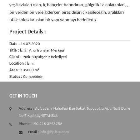
yeşil avluları olan, iç bahçeler barındıran, gölgelikli alanları olan, ,
bir yerden bir yere giderken biraz dışarı çıkabileceğin, aralıkları
ufak sokakları olan bir yapı yapmayı hedefledik.
Project Details :
Date :
14.07.2020
Title :
İzmir Ana Transfer Merkezi
Client :
İzmir Büyükşehir Belediyesi
Location :
İzmir
Area :
135000 m²
Status :
Competition
GET IN TOUCH
Address :
Acıbadem Mahallesi Bağ Sokak Topçuoğlu Apt. No:5 Daire
No:7 Kadıköy/İSTANBUL
Phone :
+90 216 3258782
Email :
info@eyusta.com