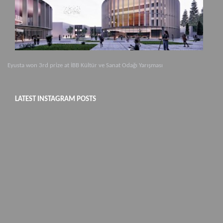
Eyusta won 3rd prize at İBB Kültür ve Sanat Odağı Yarışması
LATEST INSTAGRAM POSTS