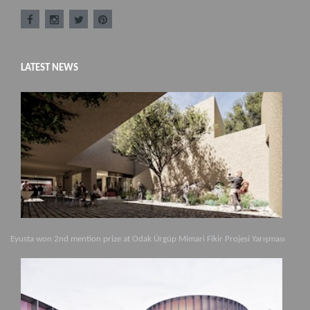
LATEST NEWS
Eyusta won 2nd mention prize at Odak Ürgüp Mimari Fikir Projesi Yarışması