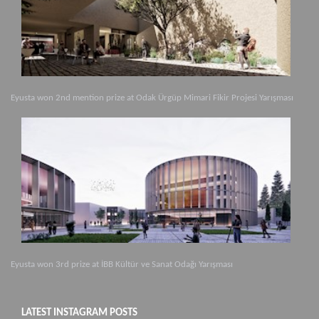
Eyusta won 2nd mention prize at Odak Ürgüp Mimari Fikir Projesi Yarışması
Eyusta won 3rd prize at İBB Kültür ve Sanat Odağı Yarışması
LATEST INSTAGRAM POSTS