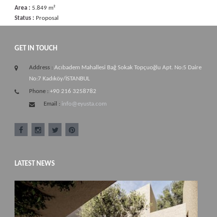
Area :
5.849 m²
Status :
Proposal
GET IN TOUCH
Address :
Acıbadem Mahallesi Bağ Sokak Topçuoğlu Apt. No:5 Daire
No:7 Kadıköy/İSTANBUL
Phone :
+90 216 3258782
Email :
info@eyusta.com
LATEST NEWS